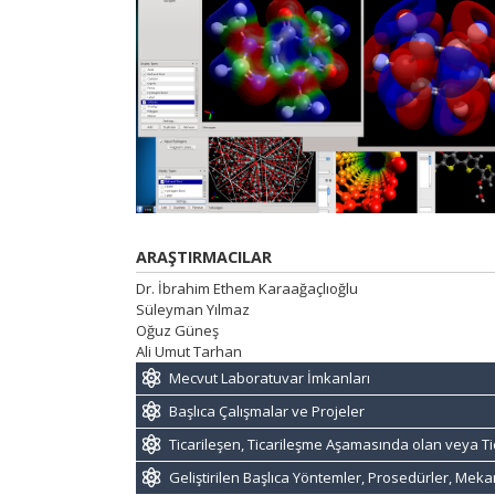
ARAŞTIRMACILAR
Dr. İbrahim Ethem Karaağaçlıoğlu
Süleyman Yılmaz
Oğuz Güneş
Ali Umut Tarhan
Mecvut Laboratuvar İmkanları
Başlıca Çalışmalar ve Projeler
Ticarileşen, Ticarileşme Aşamasında olan veya Ti
Geliştirilen Başlıca Yöntemler, Prosedürler, Mek