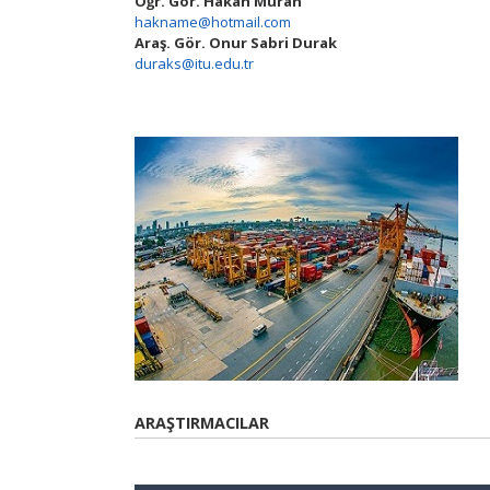
Öğr. Gör. Hakan Muran
hakname@hotmail.com
Araş. Gör. Onur Sabri Durak
duraks@itu.edu.tr
ARAŞTIRMACILAR