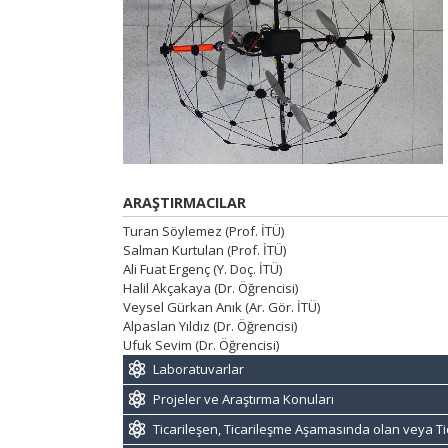
ARAŞTIRMACILAR
Turan Söylemez (Prof. İTÜ)
Salman Kurtulan (Prof. İTÜ)
Ali Fuat Ergenç (Y. Doç. İTÜ)
Halil Akçakaya (Dr. Öğrencisi)
Veysel Gürkan Anık (Ar. Gör. İTÜ)
Alpaslan Yıldız (Dr. Öğrencisi)
Ufuk Sevim (Dr. Öğrencisi)
Laboratuvarlar
Projeler ve Araştırma Konuları
Ticarileşen, Ticarileşme Aşamasında olan veya Ti