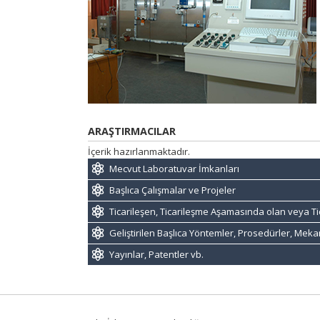
ARAŞTIRMACILAR
İçerik hazırlanmaktadır.
Mecvut Laboratuvar İmkanları
Başlıca Çalışmalar ve Projeler
Ticarileşen, Ticarileşme Aşamasında olan veya Ti
Geliştirilen Başlıca Yöntemler, Prosedürler, Mek
Yayınlar, Patentler vb.