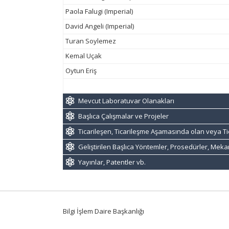
Paola Falugi (Imperial)
David Angeli (Imperial)
Turan Soylemez
Kemal Uçak
Oytun Eriş
Mevcut Laboratuvar Olanakları
Başlıca Çalışmalar ve Projeler
Ticarileşen, Ticarileşme Aşamasında olan veya Ti
Geliştirilen Başlıca Yöntemler, Prosedürler, Mek
Yayınlar, Patentler vb.
Bilgi İşlem Daire Başkanlığı