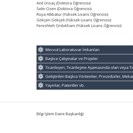
Anıl Ünsaç (Doktora Öğrencisi)
Selin Özen (Doktora Öğrencisi)
Rüya Atlıbatur (Yüksek Lisans Öğrencisi)
Gökçen Gökçeli (Yüksek Lisans Öğrencisi)
Fereshteh Ordokhani (Yüksek Lisans Öğrencisi)
Mecvut Laboratuvar İmkanları
Başlıca Çalışmalar ve Projeler
Ticarileşen, Ticarileşme Aşamasında olan veya Ti
Geliştirilen Başlıca Yöntemler, Prosedürler, Mek
Yayınlar, Patentler vb.
Bilgi İşlem Daire Başkanlığı