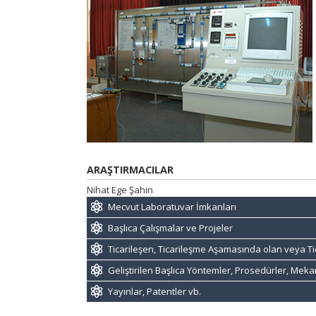
ARAŞTIRMACILAR
Nihat Ege Şahin
Mecvut Laboratuvar İmkanları
Başlıca Çalışmalar ve Projeler
Ticarileşen, Ticarileşme Aşamasında olan veya Ti
Geliştirilen Başlıca Yöntemler, Prosedürler, Mek
Yayınlar, Patentler vb.