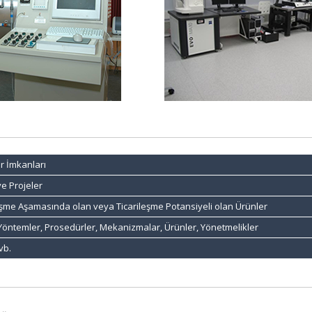
r İmkanları
ve Projeler
leşme Aşamasında olan veya Ticarileşme Potansiyeli olan Ürünler
a Yöntemler, Prosedürler, Mekanizmalar, Ürünler, Yönetmelikler
vb.