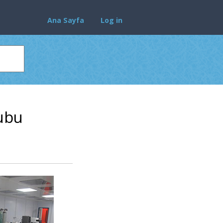
Ana Sayfa
Log in
ubu