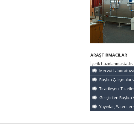
ARAŞTIRMACILAR
İçerik hazırlanmaktadır.
Mecvut Laboratuva
Başlıca Çalışmalar 
Ticarileşen, Ticari
Geliştirilen Başlıc
Yayınlar, Patentler 