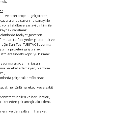
emek.
er
msel ve ticari projeler geliştirerek,
 çatısı altında savunma sanayi ile
 yolla fakülteye sanayi birikimi ile
e kaynak yaratmak.
n alanlarda faaliyet gösteren
rmaları ile faaliyetler göstermek ve
 (örneğin San-Tez, TÜBİTAK Savunma
ştırma projeleri geliştirerek
düstri arasındaki köprüyü kurmak;
 savunma araçlarının tasarımı,
şına hareket edemeyen, platform
ımı,
tamlarda çalışacak amfibi araç
şacak her türlü hareketli veya sabit
,
niz terminalleri ve boru hatları,
eket eden çok amaçlı, akıllı deniz
ilerin ve denizaltıların hareket