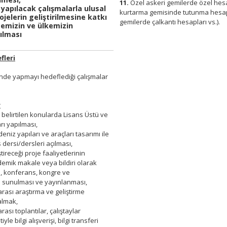
11.
Özel askeri gemilerde özel hesa
 yapılacak çalışmalarla ulusal
kurtarma gemisinde tutunma hesap
ojelerin geliştirilmesine katkı
gemilerde çalkantı hesapları vs.).
temizin ve ülkemizin
rılması
fleri
çinde yapmayı hedeflediği çalışmalar
r
elirtilen konularda Lisans Üstü ve
rı yapılması,
niz yapıları ve araçları tasarımı ile
s dersi/dersleri açılması,
ireceği proje faaliyetlerinin
emik makale veya bildiri olarak
rgi, konferans, kongre ve
sunulması ve yayınlanması,
arası araştırma ve geliştirme
almak,
rası toplantılar, çalıştaylar
e bilgi alışverişi, bilgi transferi