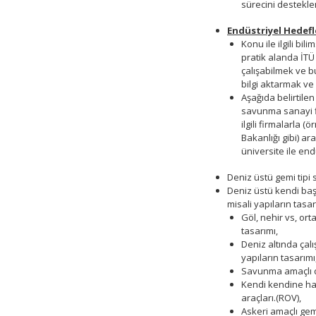
sürecini destekl
Endüstriyel Hedefl
Konu ile ilgili bili
pratik alanda İTÜ
çalışabilmek ve bu
bilgi aktarmak v
Aşağıda belirtile
savunma sanayi fi
ilgili firmalarla
Bakanlığı gibi) ara
üniversite ile en
Deniz üstü gemi tipi
Deniz üstü kendi ba
misali yapıların tasar
Göl, nehir vs, or
tasarımı,
Deniz altında çalı
yapıların tasarımı
Savunma amaçlı de
Kendi kendine har
araçları.(ROV),
Askeri amaçlı gem