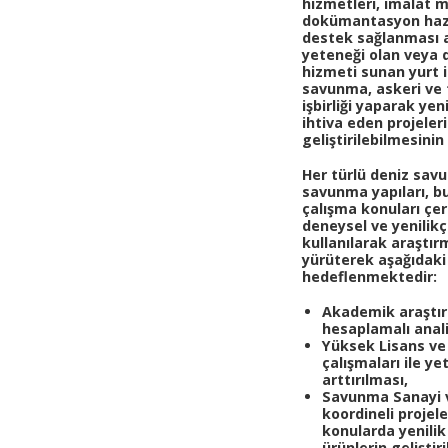
hizmetleri, imalat m
dokümantasyon hazır
destek sağlanması a
yeteneği olan veya 
hizmeti sunan yurt iç
savunma, askeri ve t
işbirliği yaparak yen
ihtiva eden projeler
geliştirilebilmesini
Her türlü deniz savu
savunma yapıları, bu 
çalışma konuları çe
deneysel ve yenilikç
kullanılarak araştır
yürüterek aşağıdaki
hedeflenmektedir:
Akademik araştır
hesaplamalı analiz
Yüksek Lisans ve
çalışmaları ile y
arttırılması,
Savunma Sanayi v
koordineli projel
konularda yenilik
ürünlerin geliştir