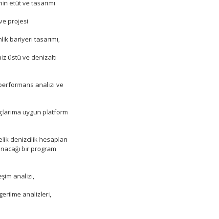
in etüt ve tasarımı
 ve projesi
lik bariyeri tasarımı,
iz üstü ve denizaltı
 performans analizi ve
açlarıma uygun platform
ik denizcilik hesapları
nacağı bir program
eşim analizi,
gerilme analizleri,