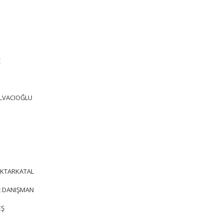
Z
HELVACIOĞLU
RAKTARKATAL
nt DANIŞMAN
EŞ