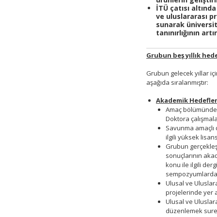
İTÜ çatısı altında
ve uluslararası pr
sunarak üniversi
tanınırlığının artı
Grubun beş yıllık hede
Grubun gelecek yıllar i
aşağıda sıralanmıştır:
Akademik Hedefle
Amaç bölümünde b
Doktora çalışmala
Savunma amaçlı de
ilgili yüksek lisan
Grubun gerçekleşt
sonuçlarının akad
konu ile ilgili de
sempozyumlarda 
Ulusal ve Uluslar
projelerinde yer 
Ulusal ve Uluslara
düzenlemek suretiyl