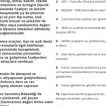
ontajı, ikmal, bakım, teknik
2.
LPD – Havuzlu Çıkarma Gemisi’n
lanması ve entegre lojistik
lanında faaliyet ve üretim
3.
MİLDEN – Milli Denizaltının etüt
danışmanlık ya da yönetim
i ve yurt dışı kamu, sivil
4.
Savunma kıyı yapıları için güven
üzel kurum ve şirketler ile
ilikçi veya yenileştirme değeri
5.
Akıllı ve uzaktan kumandalı den
in ülkemiz imkânları dâhilinde
araçları (ROV),
n sağlanmasıdır.
6.
Amfibi araçların su şartlarında
nma araçları, kıyı ve açık deniz
konularla ilgili belirlenen
testleri,
rçevesinde hesaplamalı,
i (innovative) yöntemler
7.
Açık deniz şartlarında hava ar
ma ve geliştirme faaliyetleri
tasarımı,
 amaçlara varılması
8.
Deniz savunma araçlarına yönel
ve hareket denklemlerinin hesapla
malar ile deneysel ve
geliştirmek,
 altyapısının geliştirilmesi,
 Doktora ders ve tez
9.
Askeri gemilerde gürültü ve titr
etişmiş eleman sayısının
e Savunma Bakanlığı ile
10.
Yapısal analizler(yapısal ömür, 
er yürüterek, adı geçen
titreşim analizleri, yorulma vs.)
 (innovation) değeri ihtiva eden
ilmesi,