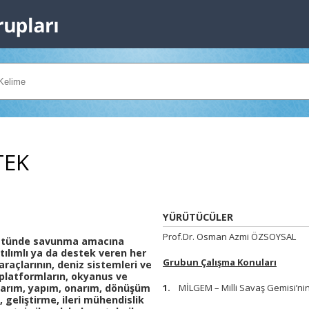
TEK
YÜRÜTÜCÜLER
Prof.Dr. Osman Azmi ÖZSOYSAL
üstünde savunma amacına
tılımlı ya da destek veren her
Grubun Çalışma Konuları
araçlarının, deniz sistemleri ve
 platformların, okyanus ve
asarım, yapım, onarım, dönüşüm
1.
MİLGEM – Milli Savaş Gemisi’nin
geliştirme, ileri mühendislik