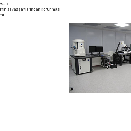
esabı,
arının savaş şartlarından korunması
mı.