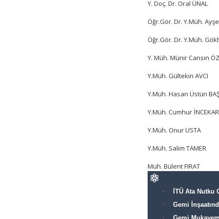
Y. Doç. Dr. Oral ÜNAL
Öğr.Gör. Dr. Y.Müh. Ay
Öğr.Gör. Dr. Y.Müh. Gö
Y. Müh. Münir Cansın Ö
Y.Müh. Gültekin AVCI
Y.Müh. Hasan Üstün B
Y.Müh. Cumhur İNCEKA
Y.Müh. Onur USTA
Y.Müh. Salim TAMER
Müh. Bülent FIRAT
·
İTÜ Ata Nutku 
·
Gemi İnşaatınd
·
Gemi Mukaveme