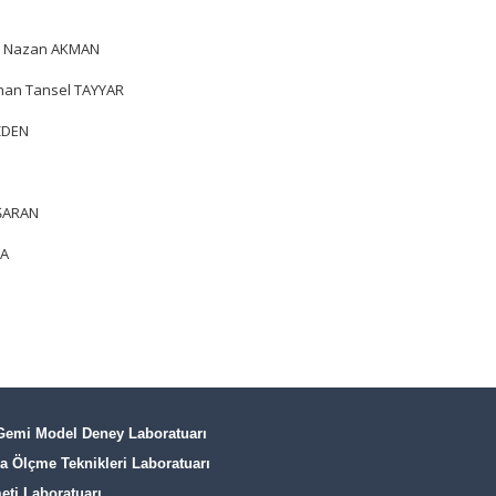
şe Nazan AKMAN
khan Tansel TAYYAR
ZDEN
AŞARAN
RA
Gemi Model Deney Laboratuarı
a Ölçme Teknikleri Laboratuarı
ti Laboratuarı