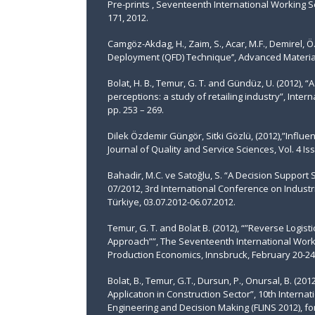
Pre-prints , Seventeenth International Working S
171, 2012.
Camgöz-Akdag, H., Zaim, S., Acar, M.F., Demirel, Ö
Deployment (QFD) Technique’’, Advanced Material
Bolat, H. B., Temur, G. T. and Gündüz, U. (2012),
perceptions: a study of retailing industry”, Inter
pp. 253 – 269.
Dilek Özdemir Güngör, Sitki Gözlü, (2012),”Influe
Journal of Quality and Service Sciences, Vol. 4 Iss:
Bahadir, M.C. ve Satoğlu, S. “A Decision Support
07/2012, 3rd International Conference on Indust
Türkiye, 03.07.2012-06.07.2012.
Temur, G. T. and Bolat B. (2012), “”Reverse Logis
Approach””, The Seventeenth International Wor
Production Economics, Innsbruck, February 20-24,
Bolat, B., Temur, G.T., Dursun, P., Onursal, B. (20
Applicatıon in Construction Sector”, 10th Intern
Engineering and Decision Making (FLINS 2012), for