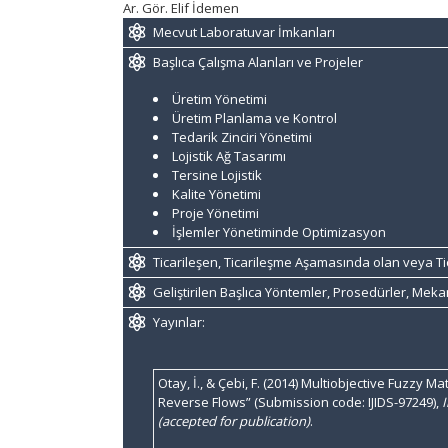
Ar. Gör. Elif İdemen
Mecvut Laboratuvar İmkanları
Başlıca Çalışma Alanları ve Projeler
Üretim Yönetimi
Üretim Planlama ve Kontrol
Tedarik Zinciri Yönetimi
Lojistik Ağ Tasarımı
Tersine Lojistik
Kalite Yönetimi
Proje Yönetimi
İşlemler Yönetiminde Optimizasyon
Ticarileşen, Ticarileşme Aşamasında olan veya Ti
Geliştirilen Başlıca Yöntemler, Prosedürler, Mek
Yayınlar:
Otay, İ., & Çebi, F. (2014) Multiobjective Fuzzy
Reverse Flows” (Submission code: IJIDS-97249),
I
(accepted for publication)
.