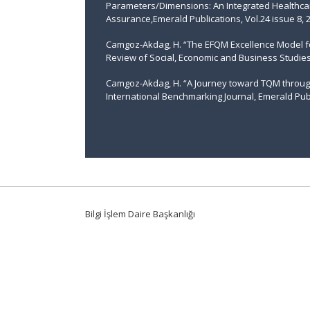
Parameters/Dimensions: An Integrated Healthcare
Assurance,Emerald Publications, Vol.24 issue 8, 2
Camgoz-Akdag, H. “The EFQM Excellence Model for
Review of Social, Economic and Business Studies,
Camgoz-Akdag, H. “A Journey toward TQM through
International Benchmarking Journal, Emerald Publi
Bilgi İşlem Daire Başkanlığı