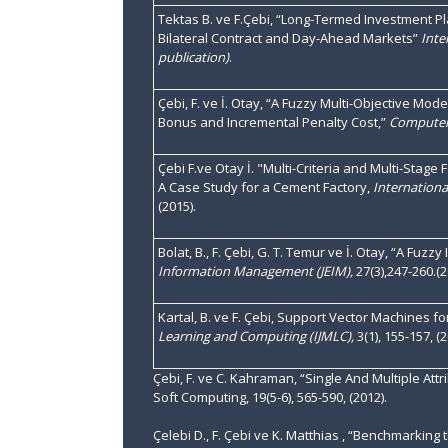
Tektas B. ve F.Çebi, “Long-Termed Investment 
Bilateral Contract and Day-Ahead Markets”
Inte
publication)
.
Çebi, F. ve İ. Otay, “A Fuzzy Multi-Objective M
Bonus and Incremental Penalty Cost,”
Computer 
Çebi F.ve Otay İ. "Multi-Criteria and Multi-Stage
A Case Study for a Cement Factory,
Internationa
(2015).
Bolat, B., F. Çebi, G. T. Temur ve İ. Otay, “A Fuz
Information Management (JEIM),
27(3),247-260.(2
Kartal, B. ve F. Çebi, Support Vector Machines for
Learning and Computing (IJMLC),
3(1), 155-157, (2
Çebi, F. ve C. Kahraman, “Single And Multiple Att
Soft Computing, 19(5-6), 565-590, (2012).
Çelebi D., F. Çebi ve K. Matthias , “Benchmarkin