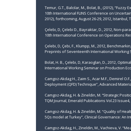
Temur, G.T., Balcılar, M., Bolat, B., (2012), “Fuzz
10th International FLINS Conference on Uncertai
2012), forthcoming, August 26-29, 2012, Istanbul, 
Çelebi, D, Çelebi D., Bayraktar, D., 2012, Non-p
10th International Conference on Operations Re
Çelebi, D, Çebi, F., Klumpp, M., 2012, Benchmark
Preprints of Seventeenth International Working
Bolat, H. B., Çelebi, D, Karaoglan, D., 2012, Optim
International Working Seminar on Production Ec
Camgoz-Akdag H., Zaim S., Acar M.F., Demirel O.F
Deployment (QFD) Technique”, Advanced Materials
Camgoz-Akdag, H. & Zineldin, M. ‘‘Strategic Posit
TQM Journal, Emerald Publications Vol.23 Issue4, 
Camgoz-Akdag, H. & Zineldin, M. “Quality of Healt
5Qs model at Turkey”, Clinical Governance: An Int
Camgoz-Akdag, H., Zineldin, M., Vachieva, V. “Me