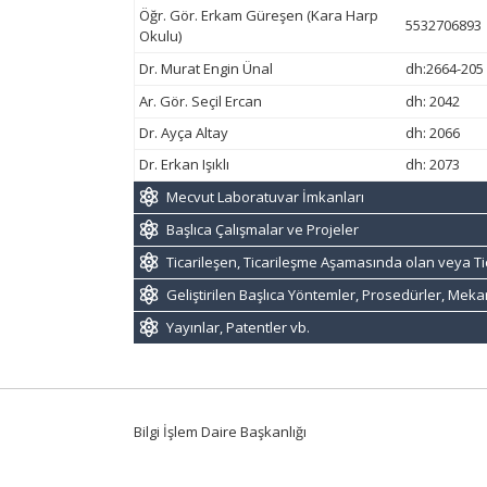
Öğr. Gör. Erkam Güreşen (Kara Harp
5532706893
Okulu)
Dr. Murat Engin Ünal
dh:2664-205
Ar. Gör. Seçil Ercan
dh: 2042
Dr. Ayça Altay
dh: 2066
Dr. Erkan Işıklı
dh: 2073
Mecvut Laboratuvar İmkanları
Başlıca Çalışmalar ve Projeler
Ticarileşen, Ticarileşme Aşamasında olan veya Ti
Geliştirilen Başlıca Yöntemler, Prosedürler, Mek
Yayınlar, Patentler vb.
Bilgi İşlem Daire Başkanlığı