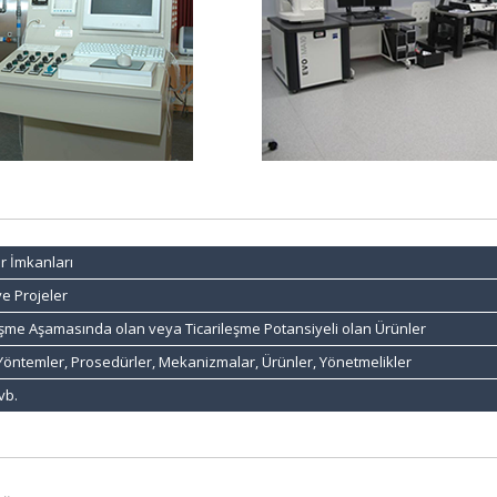
r İmkanları
ve Projeler
leşme Aşamasında olan veya Ticarileşme Potansiyeli olan Ürünler
a Yöntemler, Prosedürler, Mekanizmalar, Ürünler, Yönetmelikler
vb.