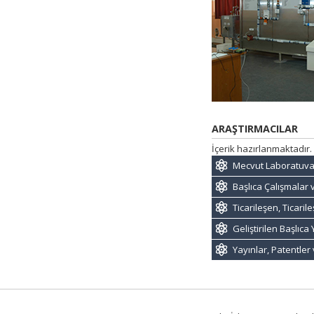
ARAŞTIRMACILAR
İçerik hazırlanmaktadır.
Mecvut Laboratuva
Başlıca Çalışmalar 
Ticarileşen, Ticari
Geliştirilen Başlıc
Yayınlar, Patentler 