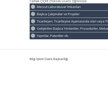
Cemile ÇİÇEK (Yüksek Lisans Öğrencisi)
Mecvut Laboratuvar İmkanları
Başlıca Çalışmalar ve Projeler
Ticarileşen, Ticarileşme Aşamasında olan veya Ti
Geliştirilen Başlıca Yöntemler, Prosedürler, Mek
Yayınlar, Patentler vb.
Bilgi İşlem Daire Başkanlığı