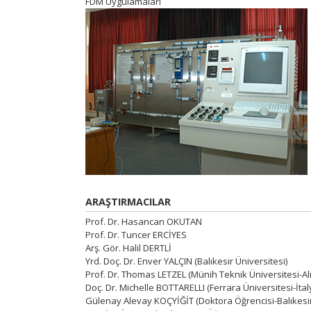
FDM Uygulamaları
ARAŞTIRMACILAR
Prof. Dr. Hasancan OKUTAN
Prof. Dr. Tuncer ERCİYES
Arş. Gör. Halil DERTLİ
Yrd. Doç. Dr. Enver YALÇIN (Balıkesir Üniversitesi)
Prof. Dr. Thomas LETZEL (Münih Teknik Üniversitesi-A
Doç. Dr. Michelle BOTTARELLI (Ferrara Üniversitesi-İtal
Gülenay Alevay KOÇYİĞİT (Doktora Öğrencisi-Balıkesir