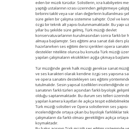
eden bir müzik türüdür. Solistlerin, icra kabiliyetini me
yaptığı ustalarının icrası üzerinden geliştirmeye çalıştığ
birbirini taklit veya var olan değerlerin kullanılması şe
süre gelen bir çalışma sistemine sahiptir. Özel ve ken
özgü bir teknik alt yapısı bulunmamaktadır. Bu yapı u
yıllar bu şekilde süre gelmiş, Türk müziği devlet
konservatuvarlarının kurulmasından sonra farklı bir h
almaya başlamıştır. Ses eğitimi ana sanat dalı ders pla
hazırlanırken ses eğitimi dersi içerikleri opera sanatın
destekler nitelikte olunca bu konuda Türk müziği üze
yapılan çalışmaların eksiklikleri açığa çıkmaya başlamı
Tür müziğinde gerek halk müziği gerekse sanat müziği,
ve ses karakteri olarak kendine özgü ses yapısına sah
ve opera sanatını destekleyen ses eğitimi yönteminde
tutulmalıdır. Sesin yapısal özellikleri incelendiğinde ic
sanatının farklı türleri açısından farklı biyolojik gelişim
olduğu saptanmaktadır. Bu durum ses telleri üzerind
yapılan kamera kayıtları ile açıkça tespit edilebilmekte
Türk müziği solistleri ve Opera solistlerinin ses yapısı
incelendiğinde ortaya çıkan bu biyolojik farklılıklar tek
çalışmaların da farklı olması gerekliliğini açıkça ortaya
koymaktadır.
Bu bakış açısının Türk müziği ses eğitimi sisteminde ye