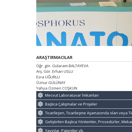
ARAŞTIRMACILAR
Öğr. gör. Gülaram BALTAYEVA
Arş. Gör. Erhan USLU
Esra UĞURLU
Öznur GÜLÜNAY
Yahya Özmen COŞKUN
Mecvut Laboratuvar İmkanları
Başlıca Çalışmalar ve Projeler
Ticarileşen, Ticarileşme Aşamasında olan veya Ti
Geliştirilen Başlıca Yöntemler, Prosedürler, Mek
Yayınlar, Patentler vb.