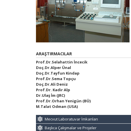
ARAŞTIRMACILAR
Prof.Dr.Selahattin İncecik
Doç.Dr.Alper Ünal
Doç.Dr.Tayfun Kindap
Prof.Dr.Sema Topçu
Doç.Dr.Ali Deniz
Prof.Dr. Kadir Alp
Dr.Ulaş İm (JRC)
Prof.Dr.Orhan Yenigün (BÜ)
M.Talat Odman (USA)
Mecvut Laboratuvar İmkanları
Başlıca Çalışmalar ve Projeler