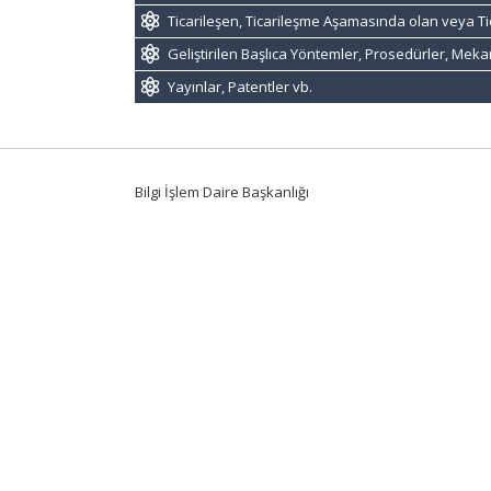
Ticarileşen, Ticarileşme Aşamasında olan veya Ti
Geliştirilen Başlıca Yöntemler, Prosedürler, Mek
Yayınlar, Patentler vb.
Bilgi İşlem Daire Başkanlığı