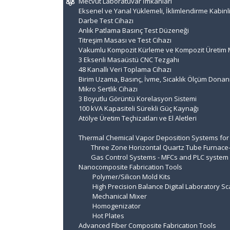
Mecvut Laboratuvar İmkanları
Eksenel ve Yanal Yüklemeli, İklimlendirme Kabinl
Darbe Test Cihazı
Anlık Patlama Basınç Test Düzeneği
Titreşim Masası ve Test Cihazı
Vakumlu Kompozit Kürleme ve Kompozit Üretim 
3 Eksenli Masaüstü CNC Tezgahı
48 Kanallı Veri Toplama Cihazı
Birim Uzama, Basınç, İvme, Sıcaklık Ölçüm Donan
Mikro Sertlik Cihazı
3 Boyutlu Görüntü Korelasyon Sistemi
100 kVA Kapasiteli Sürekli Güç Kaynağı
Atölye Üretim Teçhizatları ve El Aletleri
Thermal Chemical Vapor Deposition Systems for
Three Zone Horizontal Quartz Tube Furnace-
Gas Control Systems - MFCs and PLC system
Nanocomposite Fabrication Tools
Polymer/Silicon Mold Kits
High Precision Balance Digital Laboratory Sc
Mechanical Mixer
Homogenizator
Hot Plates
Advanced Fiber Composite Fabrication Tools