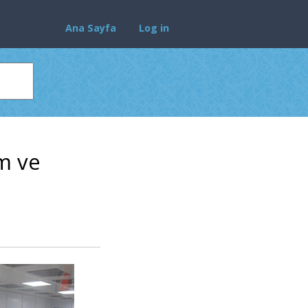
Ana Sayfa
Log in
ım ve