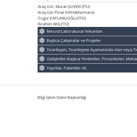
Araş.Gör. Murat GÜVEN (İTÜ)
Araş.Gör Pınar KAYA(Marmara)
Özgür KAPLANLIOĞLU(İTÜ)
İbrahim AKIL(İTÜ)
Mecvut Laboratuvar İmkanları
Başlıca Çalışmalar ve Projeler
Ticarileşen, Ticarileşme Aşamasında olan veya Ti
Geliştirilen Başlıca Yöntemler, Prosedürler, Mek
Yayınlar, Patentler vb.
Bilgi İşlem Daire Başkanlığı