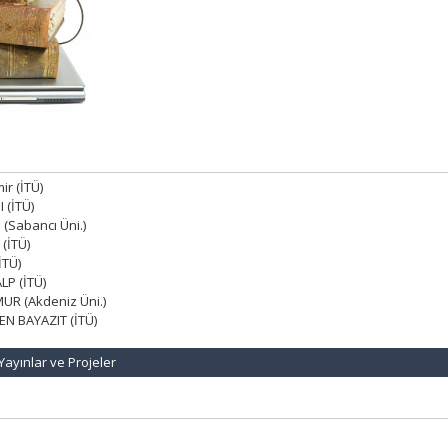
ir (İTÜ)
 (İTÜ)
 (Sabancı Üni.)
(İTÜ)
İTÜ)
LP (İTÜ)
MUR (Akdeniz Üni.)
EN BAYAZIT (İTÜ)
Yayınlar ve Projeler