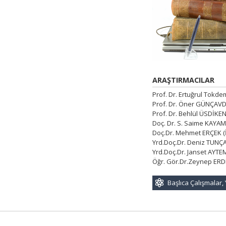
ARAŞTIRMACILAR
Prof. Dr. Ertuğrul Tokdem
Prof. Dr. Öner GÜNÇAVDI
Prof. Dr. Behlül ÜSDİKEN
Doç. Dr. S. Saime KAYAM 
Doç.Dr. Mehmet ERÇEK (
Yrd.Doç.Dr. Deniz TUNÇA
Yrd.Doç.Dr. Janset AYTE
Öğr. Gör.Dr.Zeynep ERD
Başlıca Çalışmalar, 