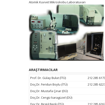
Atomik Kuvvet Mikroskobu Laboratuvarı
ARAŞTIRMACILAR
Prof. Dr. Gülay Bulut (İTÜ)
212 285 617
Doç.Dr. Feridun Boylu (İTÜ)
212 285 622
Doç.Dr. Mustafa Çınar (DÜ)
Doç.Dr. Cengiz karagüzel (DÜ)
Doç.Dr. Birgül Benli (İTÜ)
212 285 626