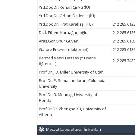
Yrd.Doç.Dr. Kenan Çinku (İÜ)
Yrd.Doç.Dr. Orhan Özdemir (İÜ)
Yrd.Doç.Dr. Fırat Karakaş (İTÜ)
212 285 612
Dr. İ. Ethem Karaağaçlıoğlu
212 285 613
Araş.Gör.Onur Güven
212 285 618
Gafure Ersever (doktorant)
212 285 613
Behzad Vaziri Hassas (Y.Lisans
212 285 743
öğrencisi)
Prof.Dr. J.D. Miller University of Utah
Prof.Dr. P. Somasundaran, Columbia
University
Prof.Dr. B. Moudgil, University of
Florida
Prof.Dr.Dr. Zhenghe Xu, University of
Alberta
Mecvut Laboratuvar İmkanları